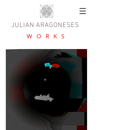
JULIAN ARAGONESES
W O R K S