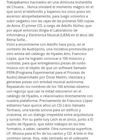
Trabajábamos hacinados en una diminuta buhardilla
de Chueca... Nunca olvidaré el momento mágico en el
que sonó el telefonillo y bajamos los cinco pisos sin
ascensor atropelladamente, para luego volverlos a
subir cargados con las cajas de las primeras 500 copias
de Anira. El primer CD, a cargo de Adolfo Núñez, que
por aquel entonces dirigía el Laboratorio de
Informática y Electrónica Musical (LIEM) en el ático del
Reina Sofía...
Volví a encontrarme con Adolfo hace poco, en el
contexto de Audiópolis, una iniciativa promovida por
otro artista del catálogo de Hyades Arts, Francisco
López, que ha logrado convocar a 100 músicos y
ruidistas, para que entregáramos piezas de ruido-
música con el objeto de que un software llamado
PEPA (Programa Experimental para el Proceso de
Audio) desarrollado por Óscar Martín, mezclara y
generase piezas con entidad musical autónoma.
Repasando los nombres de los 100 artistas observo
con regocijo que casi la mitad estuvieron en el
catálogo de Hyades, o relacionados directamente con
nuestra plataforma. Precisamente de Francisco López
editamos hace quince años un CD-Libro llamado
Tonhaus, una banda sonora para un edificio y
viceversa, en un diálogo irrepetible entre arquitectura
y sonido. Por su parte Iury Lech es el único, junto a El
sueño de Hyparco, que editó trabajos en los tres
formatos, a saber, cassette: Otra rumorosa superficie.
LP: Música para el fin de los cantos y CD: A bite in the
common sense. Hoy, más centrado en el videoarte