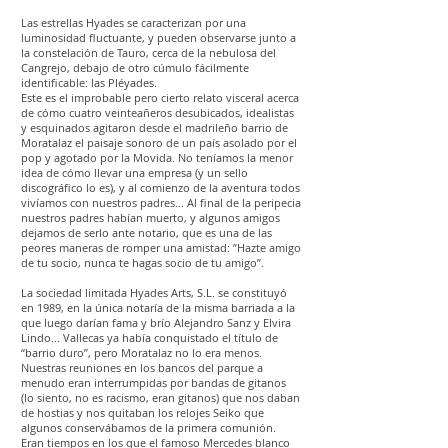
Las estrellas Hyades se caracterizan por una
luminosidad fluctuante, y pueden observarse junto a
la constelación de Tauro, cerca de la nebulosa del
Cangrejo, debajo de otro cúmulo fácilmente
identificable: las Pléyades.
Este es el improbable pero cierto relato visceral acerca
de cómo cuatro veinteañeros desubicados, idealistas
y esquinados agitaron desde el madrileño barrio de
Moratalaz el paisaje sonoro de un país asolado por el
pop y agotado por la Movida. No teníamos la menor
idea de cómo llevar una empresa (y un sello
discográfico lo es), y al comienzo de la aventura todos
vivíamos con nuestros padres... Al final de la peripecia
nuestros padres habían muerto, y algunos amigos
dejamos de serlo ante notario, que es una de las
peores maneras de romper una amistad: ”Hazte amigo
de tu socio, nunca te hagas socio de tu amigo”.
La sociedad limitada Hyades Arts, S.L. se constituyó
en 1989, en la única notaría de la misma barriada a la
que luego darían fama y brío Alejandro Sanz y Elvira
Lindo... Vallecas ya había conquistado el título de
“barrio duro”, pero Moratalaz no lo era menos.
Nuestras reuniones en los bancos del parque a
menudo eran interrumpidas por bandas de gitanos
(lo siento, no es racismo, eran gitanos) que nos daban
de hostias y nos quitaban los relojes Seiko que
algunos conservábamos de la primera comunión.
Eran tiempos en los que el famoso Mercedes blanco