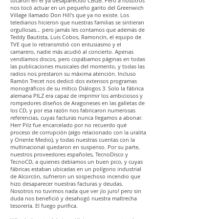
tocaron en el ya desaparecido CBGB. Pero a nosotros
nos tocó actuar en un pequeño garito del Greenwich
Village llamado Don Hill's que ya no existe. Los
telediarios hicieron que nuestras familias se sintieran
orgullosas... pero jamás les contamos que además de
Teddy Bautista, Luis Cobos, Ramoncín, el equipo de
TVE que lo retransmitió con entusiasmo y el
camarero, nadie más acudió al concierto. Apenas
vendíamos discos, pero copábamos páginas en todas
las publicaciones musicales del momento, y todas las
radios nos prestaron su máxima atención. Incluso
Ramón Trecet nos dedicó dos extensos programas
monográficos de su mítico Diálogos 3. Solo la fábrica
alemana PILZ era capaz de imprimir los ambiciosos y
rompedores diseños de Aragoneses en las galletas de
los CD, y por esa razón nos fabricaron numerosas
referencias, cuyas facturas nunca llegamos a abonar.
Herr Pilz fue encarcelado por no recuerdo qué
proceso de corrupción (algo relacionado con la uralita
y Oriente Medio), y todas nuestras cuentas con la
multinacional quedaron en suspenso. Por su parte,
nuestros proveedores españoles, TecnoDisco y
TecnoCD, a quienes debíamos un buen pico, y cuyas
fábricas estaban ubicadas en un polígono industrial
de Alcorcón, sufrieron un sospechoso incendio que
hizo desaparecer nuestras facturas y deudas.
Nosotros no tuvimos nada que ver ¡lo juro! pero sin
duda nos benefició y desahogó nuestra maltrecha
tesorería. El fuego purifica.