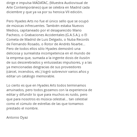
dirige e impulsa MADATAC, (Muestra Audiovisual de
Arte Contemporáneo) que se celebra en Madrid cada
diciembre y que ya va por su heroica VII edición.
Pero Hyades Arts no fue el único sello que se ocupó
de músicas infrecuentes. También estaba Nuevos
Medios, capitaneado por el desaparecido Mario
Pacheco, o Grabaciones Accidentales (G.A.S.A.), o El
Cometa de Madrid de Luis Delgado, o Nuba Records
de Fernando Rosado, o Rotor de Andrés Noarbe...
Pero de todos ellos sólo Hyades demostró una
deliciosa y surrealista incompetencia en el mundo de
la empresa que, sumada a la ingente dosis de ilusión
de sus descerebrados y entusiastas impulsores, y a las
ya mencionadas desgracias de sus proveedores
(cárcel, incendios, etc.) logró sobrevivir varios años y
editar un catálogo memorable.
Lo cierto es que en Hyades Arts todos terminamos
arruinados, pero todos gozamos con la experiencia de
editar y difundir lo que para muchos es ruido, pero
que para nosotros es música celestial... tan celestial
como el cúmulo de estrellas de las que tomamos
prestado el nombre.
Antonio Dyaz