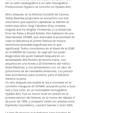
ser un sello casetográfico a un sello discográfico.
Producciones Hyparco se convirtió en Hyades Arts.
Años después, en la famosa Croisette de Cannes,
Teddy Bautista propiciaría un encuentro con tres
visionarios que supieron capitalizar su talento en
todos esos años: Sergi Caballero (hoy cineasta
singular que ha dirigido Finisterrae, y La distancia),
Enric les Palau y Ricard Robles. Nos hablaron de una
idea llamada SONAR, que acariciaba la posibilidad de
crear en Barcelona el primer festival de música
electrónica avanzada (significara eso lo que
significara). Todos coincidimos en el stand de la SGAE
en el MIDEM de Cannes. Yo viajé allí con Julián
Aragoneses (de quien hablaré después) en un
destartalado Alfa Romeo de tercera mano, nos
alojamos en una fonda a 20 kilómetros del mítico
Hotel Martínez, y nos alimentamos con un saco de
polvorones de las navidades anteriores. Los precios
eran prohibitivos para nosotros, pero el esfuerzo
mereció la pena.
Un año después esa osadía se iba a concretar en el
concierto inaugural de SONAR, actuando junto a Suso
Saiz y Iury Lech, en un inolvidable monográfico
Hyades Arts. Fue un honor tocar en directo en la
primera edición del festival, en la noche del sábado 4
de junio de 1994, y compartir cartel con artistas como
Esplendor Geométrico, Laurent Garnier o Sven Väth.
La lista de músicos que grabaron para nosotros es