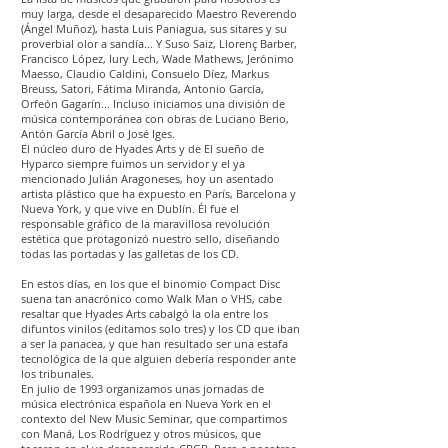
muy larga, desde el desaparecido Maestro Reverendo
(Ángel Muñoz), hasta Luis Paniagua, sus sitares y su
proverbial olor a sandía... Y Suso Saiz, Llorenç Barber,
Francisco López, Iury Lech, Wade Mathews, Jerónimo
Maesso, Claudio Caldini, Consuelo Díez, Markus
Breuss, Satori, Fátima Miranda, Antonio García,
Orfeón Gagarín... Incluso iniciamos una división de
música contemporánea con obras de Luciano Berio,
Antón García Abril o José Iges.
El núcleo duro de Hyades Arts y de El sueño de
Hyparco siempre fuimos un servidor y el ya
mencionado Julián Aragoneses, hoy un asentado
artista plástico que ha expuesto en París, Barcelona y
Nueva York, y que vive en Dublín. Él fue el
responsable gráfico de la maravillosa revolución
estética que protagonizó nuestro sello, diseñando
todas las portadas y las galletas de los CD.
En estos días, en los que el binomio Compact Disc
suena tan anacrónico como Walk Man o VHS, cabe
resaltar que Hyades Arts cabalgó la ola entre los
difuntos vinilos (editamos solo tres) y los CD que iban
a ser la panacea, y que han resultado ser una estafa
tecnológica de la que alguien debería responder ante
los tribunales.
En julio de 1993 organizamos unas jornadas de
música electrónica española en Nueva York en el
contexto del New Music Seminar, que compartimos
con Maná, Los Rodríguez y otros músicos, que