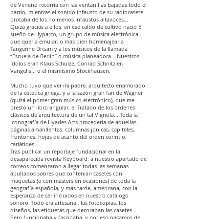
de Veneno recorría con las ventanillas bajadas todo el
barrio, mientras el sonido infausto de su radiocasete
brotaba de los no menos infaustos altavoces...
Quizá gracias a ellos, en ese caldo de cultivo nació El
sueño de Hyparco, un grupo de música electrónica
que quería emular, o más bien homenajear a
Tangerine Dream y a los músicos de la llamada
“Escuela de Berlín” o música planeadora... Nuestros
ídolos eran Klaus Schulze, Conrad Schnitzler,
Vangelis... o el mismísimo Stockhausen.
Mucho tuvo que ver mi padre, arquitecto enamorado
de la estética griega, y a la sazón gran fan de Wagner
(quizá el primer gran músico electrónico), que me
prestó un libro angular, el Tratado de los órdenes
clásicos de arquitectura de un tal Vignola... Toda la
iconografía de Hyades Arts procedería de aquellas
páginas amarillentas: columnas jónicas, capiteles,
frontones, hojas de acanto del orden corintio,
cariátides...
Tras publicar un reportaje fundacional en la
desaparecida revista Keyboard, a nuestro apartado de
correos comenzaron a llegar todas las semanas
abultados sobres que contenían casetes con
maquetas (o con másters en ocasiones) de toda la
geografía española, y más tarde, americana; con la
esperanza de ser incluidos en nuestro catálogo
sonoro. Todo era artesanal, las fotocopias, los
diseños, las etiquetas que decoraban las casetes...
Pero funcionaba y fascinaba, y por eso pasamos de