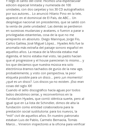
Y llegó el canto del cisne. Hicimos una espectacular
edición especial limitada y numerada de 100
unidades, con dos carpetas y los 30 CD autografiados
por sus autores... Lo anunció Hilario Pino en la tele,
apareció en el dominical de El País, de ABC... Un
despliegue nacional sin precedentes, que se saldó con
la venta de ¡siete unidades!. Las demás se perdieron
en sucesivas mudanzas y avatares, o fueron a parar a
privilegiadas estanterías, cosa de la que no me
arrepiento en absoluto. Diego Manrique, Jorge Flo,
Carlos Galilea, José Miguel López... Hyades Arts fue la
anomalía más extraña del paisaje sonoro español en
aquellos años. La resaca de la Movida estaba mal
digerida, el tecno estaba mal visto, las pastis hacían
que el progressive y el house parecieran lo mismo... y
los que decíamos que nuestra música era solo
electrónica éramos tachados de gurús de la new age,
probablemente, y visto con perspectiva, la peor
etiqueta posible para un disco... pero ¡un momento!
¿qué es un disco?. Los discos ya no existen. ¡Eso eran
cosas del siglo XX!
Cuando el sello discográfico hacía aguas por todos
lados decidimos cerrar, y reconvertirnos en la
Fundación Hyades, que corrió idéntica suerte, pero al
igual que en La lista de Schindler, dimos de alta la
fundación como entidad colaboradora para la
prestación social sustitutoria: para los nuevos, la
“mili” civil de aquellos años. En nuestro patronato
estaban Luis de Pablo, Carmelo Bernaola, Tomás
Marco... Vinieron inspectores a la oficina para verificar